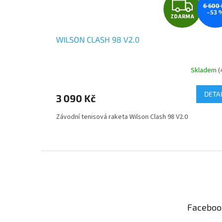
Z
6 600 
–53 
ZDARMA
D
WILSON CLASH 98 V2.0
A
R
Skladem
(
M
DETA
3 090 Kč
A
Závodní tenisová raketa Wilson Clash 98 V2.0
Z
á
p
a
t
Faceboo
í