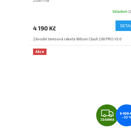
R
Skladem
(
M
DETAI
4 190 Kč
A
Závodní tenisová raketa Wilson Clash 100 PRO V3.0
Akce
Z
5 100 
–33 
ZDARMA
D