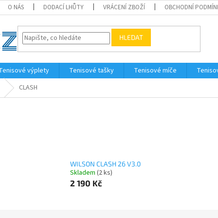
O NÁS
DODACÍ LHŮTY
VRÁCENÍ ZBOŽÍ
OBCHODNÍ PODMÍN
HLEDAT
Tenisové výplety
Tenisové tašky
Tenisové míče
Teniso
CLASH
WILSON CLASH 26 V3.0
Skladem
(2 ks)
2 190 Kč