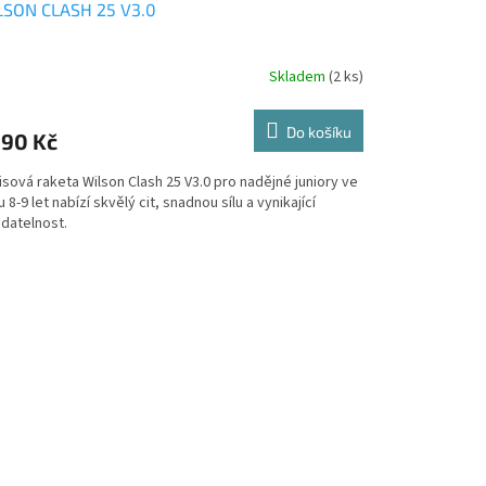
LSON CLASH 25 V3.0
A
R
Skladem
(2 ks)
M
Do košíku
190 Kč
A
sová raketa Wilson Clash 25 V3.0 pro nadějné juniory ve
 8-9 let nabízí skvělý cit, snadnou sílu a vynikající
adatelnost.