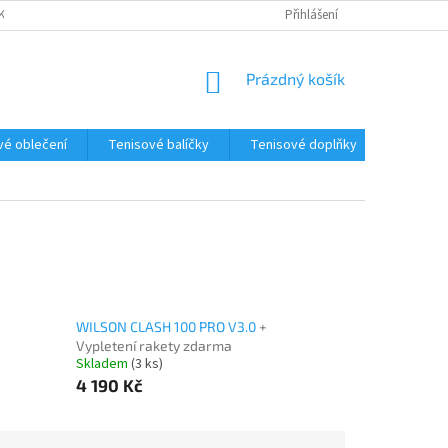
KY
REKLAMAČNÍ ŘÁD
TABULKY VELIKOSTÍ
Přihlášení
NÁKUPNÍ
Prázdný košík
KOŠÍK
vé oblečení
Tenisové balíčky
Tenisové doplňky
Výprode
WILSON CLASH 100 PRO V3.0
+
Vypletení rakety zdarma
Skladem
(3 ks)
4 190 Kč