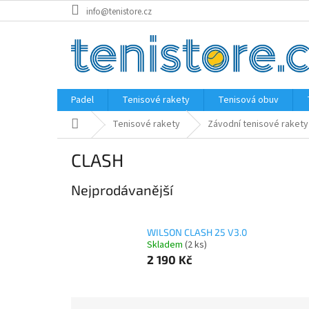
Přejít
info@tenistore.cz
na
obsah
Padel
Tenisové rakety
Tenisová obuv
Domů
Tenisové rakety
Závodní tenisové rakety
CLASH
Nejprodávanější
WILSON CLASH 25 V3.0
Skladem
(2 ks)
2 190 Kč
Ř