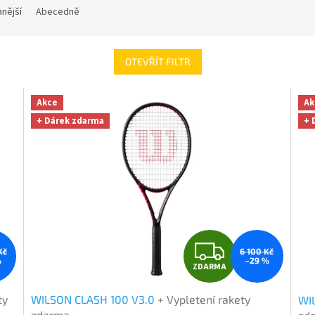
nější
Abecedně
OTEVŘÍT FILTR
Akce
Ak
+ Dárek zdarma
+ 
Z
Kč
6 100 Kč
%
–29 %
ZDARMA
D
ty
WILSON CLASH 100 V3.0
+ Vypletení rakety
WI
A
zdarma