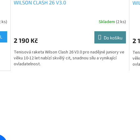
WILSON CLASH 26 V3.0
WI
A
R
2 ks)
Skladem
(2 ks)
M
L
Do košíku
2 190 Kč
2 
A
Tenisová raketa Wilson Clash 26 V3.0 pro nadějné juniory ve
Teni
věku 10-12 let nabízí skvělý cit, snadnou sílu a vynikající
věku
ovladatelnost.
ovl