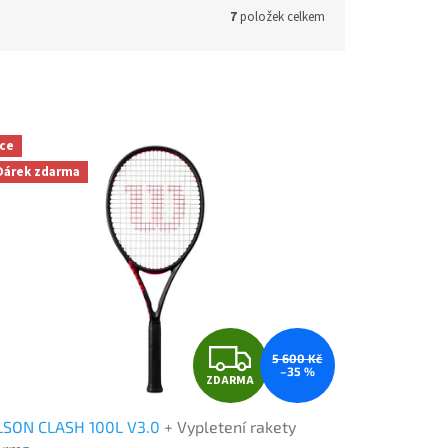
7
položek celkem
ce
Dárek zdarma
Z
5 600 Kč
–35 %
ZDARMA
D
LSON CLASH 100L V3.0
+ Vypletení rakety
A