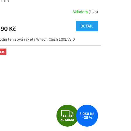
arma
R
Skladem
(1 ks)
M
DETAIL
590 Kč
A
odní tenisová raketa Wilson Clash 100L V3.0
ce
Z
3 050 Kč
–28 %
ZDARMA
D