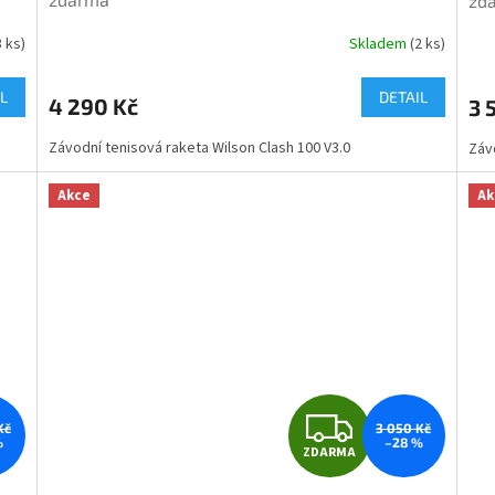
zd
R
3 ks)
Skladem
(2 ks)
Průměrné
hodnocení
M
produktu
L
DETAIL
4 290 Kč
3 
je
A
5,0
Závodní tenisová raketa Wilson Clash 100 V3.0
Záv
z
5
hvězdiček.
Akce
Ak
Z
Kč
3 050 Kč
%
–28 %
ZDARMA
D