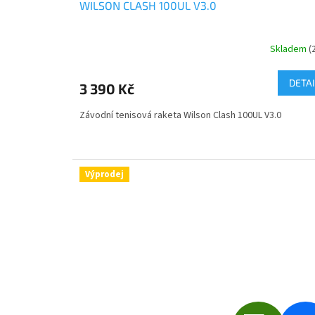
WILSON CLASH 100UL V3.0
A
R
Skladem
(
M
DETAI
3 390 Kč
A
Závodní tenisová raketa Wilson Clash 100UL V3.0
Výprodej