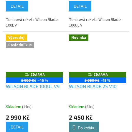
DETAIL
DETAIL
Tenisová raketa Wilson Blade
Tenisová raketa Wilson Blade
100L V
100UL V
Výprodej
Novinka
Poslední kus
ZDARMA
ZDARMA
Z
Z
D
D
5 600 Kč
–46 %
3 050 Kč
–19 %
A
A
WILSON BLADE 100UL V9
WILSON BLADE 25 V10
R
R
M
M
A
A
Skladem
(1 ks)
Skladem
(3 ks)
2 990 Kč
2 450 Kč
DETAIL
Do košíku