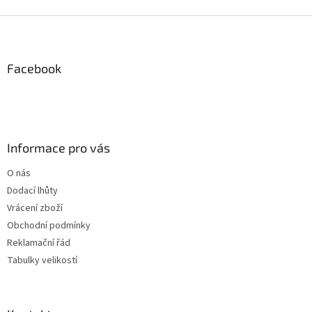
d
o
v
Z
a
á
c
á
n
í
p
í
p
a
Facebook
r
t
v
í
k
y
v
ý
Informace pro vás
p
i
O nás
s
Dodací lhůty
u
Vrácení zboží
Obchodní podmínky
Reklamační řád
Tabulky velikostí