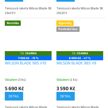
Tenisová raketa Wilson Blade 98
Tenisová raketa Wilson Blade 98
16x19 V
18x20 V
Novinka
Výprodej
Poslední kus
ZDARMA
ZDARMA
Z
Z
D
D
7 100 Kč
–19 %
6 900 Kč
–47 %
A
A
WILSON BLADE 98S V10
WILSON BLADE 98S V9
R
R
M
M
A
A
Skladem
(3 ks)
Skladem
(1 ks)
5 690 Kč
3 590 Kč
DETAIL
DETAIL
Tenisová raketa Wilson Blade
Tenisová raketa Wilson Blade