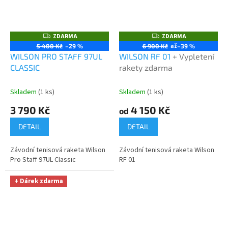
ZDARMA
ZDARMA
Z
Z
D
D
až
5 400 Kč
–29 %
6 900 Kč
–39 %
A
A
WILSON PRO STAFF 97UL
WILSON RF 01
+ Vypletení
R
R
M
M
CLASSIC
rakety zdarma
A
A
Skladem
(1 ks)
Skladem
(1 ks)
3 790 Kč
4 150 Kč
od
DETAIL
DETAIL
Závodní tenisová raketa Wilson
Závodní tenisová raketa Wilson
Pro Staff 97UL Classic
RF 01
+ Dárek zdarma