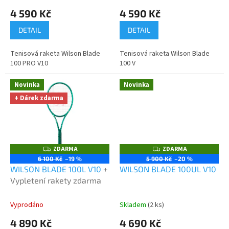
ů
4 590 Kč
4 590 Kč
DETAIL
DETAIL
Tenisová raketa Wilson Blade
Tenisová raketa Wilson Blade
100 PRO V10
100 V
Novinka
Novinka
+ Dárek zdarma
ZDARMA
ZDARMA
Z
Z
D
D
6 100 Kč
–19 %
5 900 Kč
–20 %
A
A
WILSON BLADE 100L V10
+
WILSON BLADE 100UL V10
R
R
M
M
Vypletení rakety zdarma
A
A
Vyprodáno
Skladem
(2 ks)
4 890 Kč
4 690 Kč