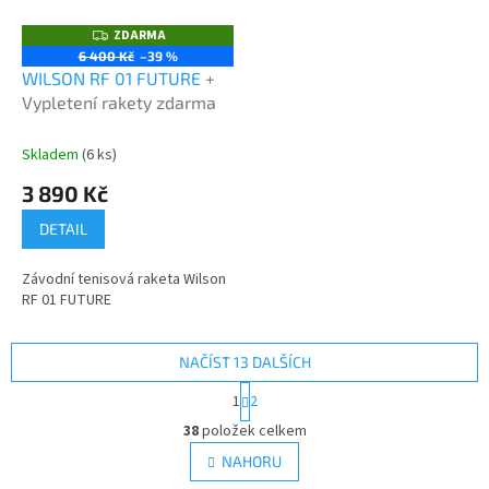
ZDARMA
Z
D
6 400 Kč
–39 %
A
WILSON RF 01 FUTURE
+
R
M
Vypletení rakety zdarma
A
Skladem
(6 ks)
3 890 Kč
DETAIL
Závodní tenisová raketa Wilson
RF 01 FUTURE
NAČÍST 13 DALŠÍCH
S
1
2
t
O
r
38
položek celkem
v
á
l
NAHORU
n
á
k