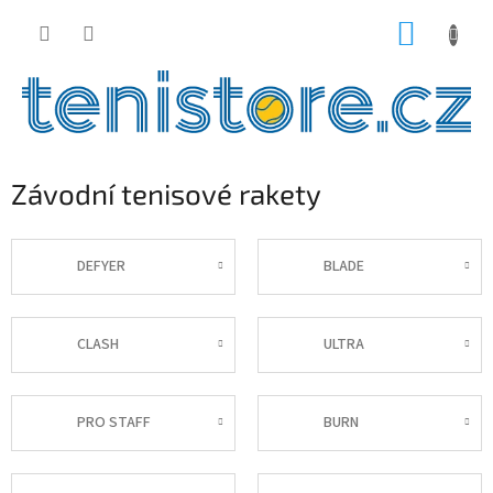
Přejít
NÁKUP
na
obsah
KOŠÍK
Závodní tenisové rakety
DEFYER
BLADE
CLASH
ULTRA
PRO STAFF
BURN