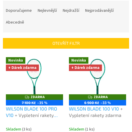
Ř
a
Doporučujeme
Nejlevnější
Nejdražší
Nejprodávanější
z
e
Abecedně
n
í
p
OTEVŘÍT FILTR
r
o
V
Novinka
Novinka
d
ý
u
+ Dárek zdarma
+ Dárek zdarma
p
k
i
t
s
ů
p
r
ZDARMA
ZDARMA
Z
Z
o
D
D
7 100 Kč
–35 %
6 900 Kč
–33 %
A
A
d
WILSON BLADE 100 PRO
WILSON BLADE 100 V10
+
R
R
M
M
u
V10
+ Vypletení rakety
Vypletení rakety zdarma
A
A
k
zdarma
t
Skladem
(3 ks)
Skladem
(1 ks)