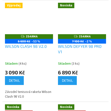
Výprodej
Novinka
ZDARMA
ZDARMA
Z
Z
D
D
6 600 Kč
–53 %
7 100 Kč
–2 %
A
A
WILSON CLASH 98 V2.0
WILSON DEFYER 98 PRO
R
R
M
M
V1
A
A
Skladem
(4 ks)
Skladem
(3 ks)
3 090 Kč
6 890 Kč
DETAIL
DETAIL
Závodní tenisová raketa Wilson
Clash 98 V2.0
Novinka
Novinka