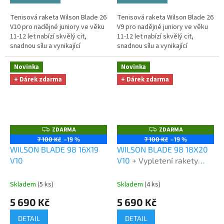
Tenisová raketa Wilson Blade 26
Tenisová raketa Wilson Blade 26
V10 pro nadějné juniory ve věku
V9 pro nadějné juniory ve věku
11-12 let nabízí skvělý cit,
11-12 let nabízí skvělý cit,
snadnou sílu a vynikající
snadnou sílu a vynikající
ovladatelnost.
ovladatelnost.
Novinka
Novinka
+ Dárek zdarma
+ Dárek zdarma
ZDARMA
ZDARMA
Z
Z
D
D
7 100 Kč
–19 %
7 100 Kč
–19 %
A
A
WILSON BLADE 98 16X19
WILSON BLADE 98 18X20
R
R
M
M
V10
V10
+ Vypletení rakety
A
A
zdarma + Míče US Open +
Omotávka
Skladem
(5 ks)
Skladem
(4 ks)
5 690 Kč
5 690 Kč
DETAIL
DETAIL