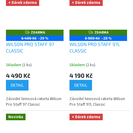
+ Dárek zdarma
+ Dárek zdarma
ZDARMA
ZDARMA
Z
Z
D
D
6 400 Kč
–29 %
5 900 Kč
–28 %
A
A
WILSON PRO STAFF 97
WILSON PRO STAFF 97L
R
R
M
M
CLASSIC
CLASSIC
A
A
Skladem
(1 ks)
Skladem
(2 ks)
4 490 Kč
4 190 Kč
DETAIL
DETAIL
Závodní tenisová raketa Wilson
Závodní tenisová raketa Wilson
Pro Staff 97 Classic
Pro Staff 97L Classic
Novinka
+ Dárek zdarma