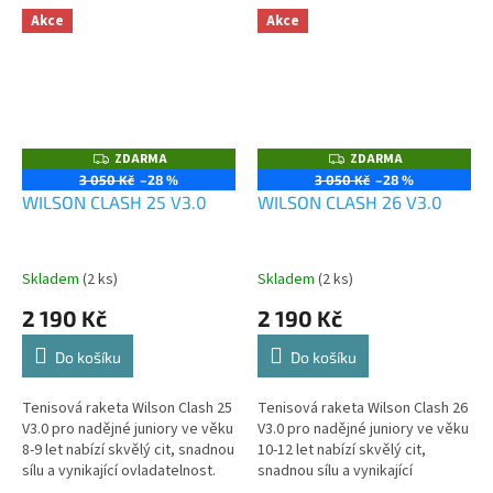
Akce
Akce
ZDARMA
ZDARMA
Z
Z
D
D
3 050 Kč
–28 %
3 050 Kč
–28 %
A
A
WILSON CLASH 25 V3.0
WILSON CLASH 26 V3.0
R
R
M
M
A
A
Skladem
(2 ks)
Skladem
(2 ks)
2 190 Kč
2 190 Kč
Do košíku
Do košíku
Tenisová raketa Wilson Clash 25
Tenisová raketa Wilson Clash 26
V3.0 pro nadějné juniory ve věku
V3.0 pro nadějné juniory ve věku
8-9 let nabízí skvělý cit, snadnou
10-12 let nabízí skvělý cit,
sílu a vynikající ovladatelnost.
snadnou sílu a vynikající
ovladatelnost.