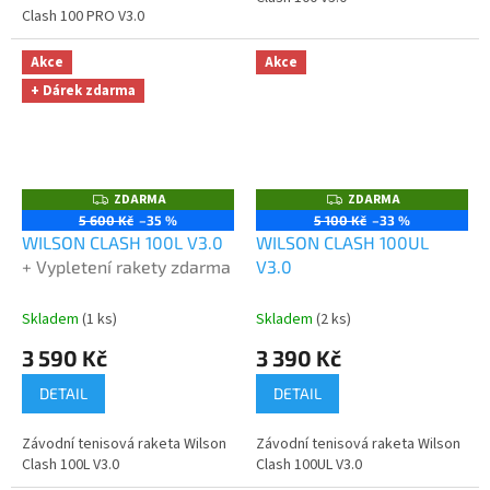
hvězdiček.
Clash 100 PRO V3.0
Akce
Akce
+ Dárek zdarma
ZDARMA
ZDARMA
Z
Z
D
D
5 600 Kč
–35 %
5 100 Kč
–33 %
A
A
WILSON CLASH 100L V3.0
WILSON CLASH 100UL
R
R
M
M
+ Vypletení rakety zdarma
V3.0
A
A
Skladem
(1 ks)
Skladem
(2 ks)
3 590 Kč
3 390 Kč
DETAIL
DETAIL
Závodní tenisová raketa Wilson
Závodní tenisová raketa Wilson
Clash 100L V3.0
Clash 100UL V3.0