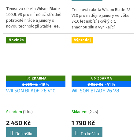
Tenisová raketa Wilson Blade
Tenisová raketa Wilson Blade 25
100UL V9 pro mírně až středně
V10 pro nadějné juniory ve věku
pokročilé hráče a juniory s
8-10 let nabízí skvělý cit,
novou technologií StableFeel
snadnou sílu a vynikající
pro lepší stabilitu a propojení s
ovladatelnost.
míčkem.
Novinka
Výprodej
ZDARMA
ZDARMA
Z
Z
D
D
3 050 Kč
–19 %
3 050 Kč
–41 %
A
A
WILSON BLADE 26 V10
WILSON BLADE 26 V8
R
R
M
M
A
A
Skladem
(1 ks)
Skladem
(2 ks)
2 450 Kč
1 790 Kč
Do košíku
Do košíku