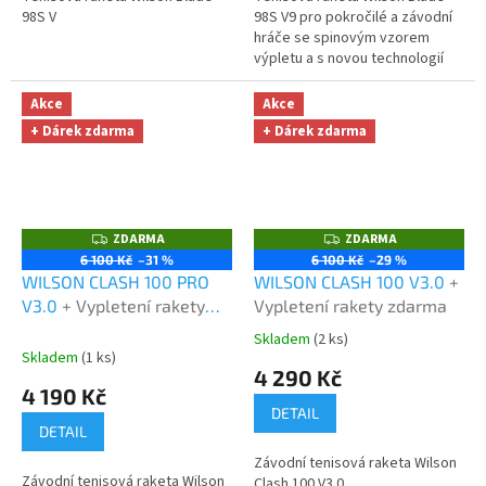
98S V
98S V9 pro pokročilé a závodní
hráče se spinovým vzorem
výpletu a s novou technologií
StableFeel pro lepší stabilitu a
propojení s míčkem.
Akce
Akce
+ Dárek zdarma
+ Dárek zdarma
ZDARMA
ZDARMA
Z
Z
D
D
6 100 Kč
–31 %
6 100 Kč
–29 %
A
A
WILSON CLASH 100 PRO
WILSON CLASH 100 V3.0
+
R
R
M
M
V3.0
+ Vypletení rakety
Vypletení rakety zdarma
A
A
zdarma
Skladem
(2 ks)
Průměrné
Skladem
(1 ks)
hodnocení
4 290 Kč
produktu
4 190 Kč
je
DETAIL
5,0
DETAIL
z
Závodní tenisová raketa Wilson
5
Závodní tenisová raketa Wilson
Clash 100 V3.0