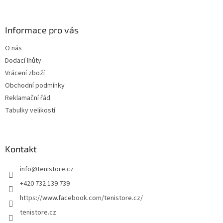
r
v
k
Informace pro vás
y
v
O nás
ý
Dodací lhůty
p
i
Vrácení zboží
s
Obchodní podmínky
u
Reklamační řád
Tabulky velikostí
Kontakt
info
@
tenistore.cz
+420 732 139 739
https://www.facebook.com/tenistore.cz/
tenistore.cz