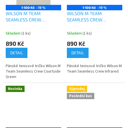
1 100 Kč
–19 %
1 100 Kč
–19 %
WILSON M TEAM
WILSON M TEAM
SEAMLESS CREW
SEAMLESS CREW
COURTSIDE GREEN
INFRARED
Skladem
(1 ks)
Skladem
(1 ks)
890 Kč
890 Kč
DETAIL
DETAIL
Pánské tenisové tričko Wilson M
Pánské tenisové tričko Wilson M
Team Seamless Crew Courtside
Team Seamless Crew Infrared
Green
Novinka
Výprodej
Poslední kus