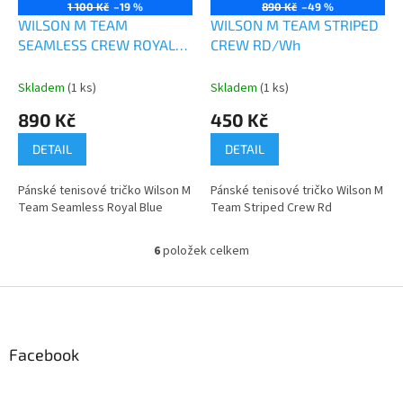
1 100 Kč
–19 %
890 Kč
–49 %
WILSON M TEAM
WILSON M TEAM STRIPED
SEAMLESS CREW ROYAL
CREW RD/Wh
BLUE
Skladem
(1 ks)
Skladem
(1 ks)
890 Kč
450 Kč
DETAIL
DETAIL
Pánské tenisové tričko Wilson M
Pánské tenisové tričko Wilson M
Team Seamless Royal Blue
Team Striped Crew Rd
6
položek celkem
O
v
l
Z
á
á
d
p
a
a
Facebook
c
t
í
í
p