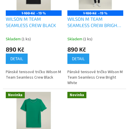
p
r
o
1 100 Kč
–19 %
1 100 Kč
–19 %
d
WILSON M TEAM
WILSON M TEAM
u
SEAMLESS CREW BLACK
SEAMLESS CREW BRIGHT
k
WHITE
t
Skladem
(1 ks)
Skladem
(1 ks)
ů
890 Kč
890 Kč
DETAIL
DETAIL
Pánské tenisové tričko Wilson M
Pánské tenisové tričko Wilson M
Team Seamless Crew Black
Team Seamless Crew Bright
White
Novinka
Novinka