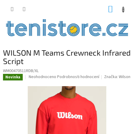
Přejít
NÁKUP
na
obsah
KOŠÍK
WILSON M Teams Crewneck Infrared
Script
WM00470511RDB/XL
Průměrné
Neohodnoceno
Podrobnosti hodnocení
Značka:
Wilson
Novinka
hodnocení
produktu
je
0,0
z
5
hvězdiček.