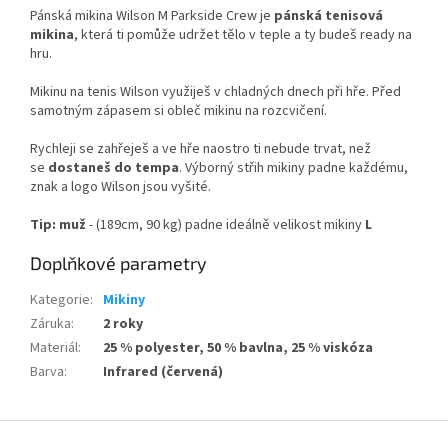
Pánská mikina Wilson M Parkside Crew je
pánská tenisová
mikina
, která ti pomůže udržet tělo v teple a ty budeš ready na
hru.
Mikinu na tenis Wilson využiješ v chladných dnech při hře. Před
samotným zápasem si obleč mikinu na rozcvičení.
Rychleji se zahřeješ a ve hře naostro ti nebude trvat, než
se
dostaneš do tempa
. Výborný střih mikiny padne každému,
znak a logo Wilson jsou vyšité.
Tip: muž
- (189cm, 90 kg) padne ideálně velikost mikiny
L
Doplňkové parametry
Kategorie
:
Mikiny
Záruka
:
2 roky
Materiál
:
25 % polyester, 50 % bavlna, 25 % viskóza
Barva
:
Infrared (červená)
Z