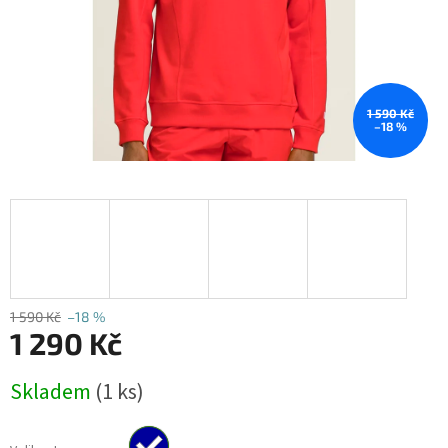
1 590 Kč
–18 %
1 590 Kč
–18 %
1 290 Kč
Měrná
Skladem
(1 ks)
cena: