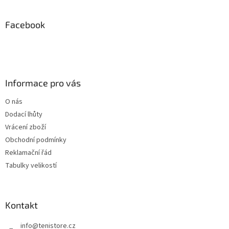
á
p
a
Facebook
t
í
Informace pro vás
O nás
Dodací lhůty
Vrácení zboží
Obchodní podmínky
Reklamační řád
Tabulky velikostí
Kontakt
info
@
tenistore.cz