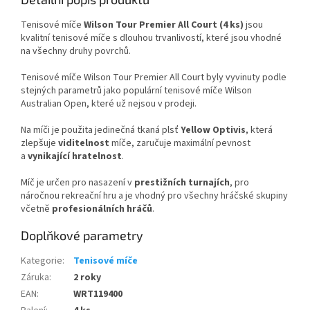
Tenisové míče
Wilson Tour Premier All Court (4 ks)
jsou
kvalitní tenisové míče s dlouhou trvanlivostí, které jsou vhodné
na všechny druhy povrchů.
Tenisové míče Wilson Tour Premier All Court byly vyvinuty podle
stejných parametrů jako populární tenisové míče Wilson
Australian Open, které už nejsou v prodeji.
Na míči je použita jedinečná tkaná plsť
Yellow Optivis
, která
zlepšuje
viditelnost
míče, zaručuje maximální pevnost
a
vynikající hratelnost
.
Míč je určen pro nasazení v
prestižních turnajích
, pro
náročnou rekreační hru a je vhodný pro všechny hráčské skupiny
včetně
profesionálních hráčů
.
Doplňkové parametry
Kategorie
:
Tenisové míče
Záruka
:
2 roky
EAN
:
WRT119400