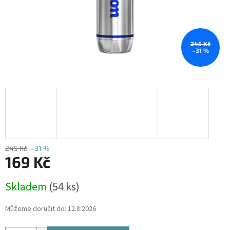
245 Kč
–31 %
245 Kč
–31 %
169 Kč
Měrná
Skladem
(54 ks)
cena:
Můžeme doručit do:
12.8.2026