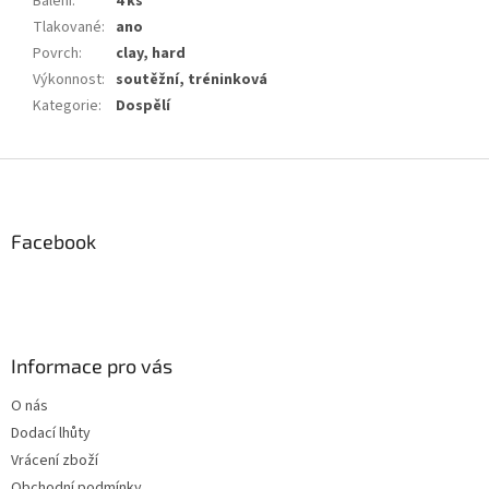
Balení
:
4 ks
Tlakované
:
ano
Povrch
:
clay, hard
Výkonnost
:
soutěžní, tréninková
Kategorie
:
Dospělí
Z
á
p
a
Facebook
t
í
Informace pro vás
O nás
Dodací lhůty
Vrácení zboží
Obchodní podmínky