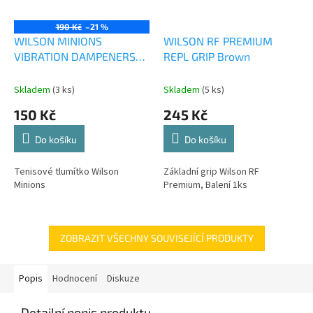
190 Kč
–21 %
WILSON MINIONS
WILSON RF PREMIUM
VIBRATION DAMPENERS
REPL GRIP Brown
2PK
Skladem
(3 ks)
Skladem
(5 ks)
150 Kč
245 Kč
Do košíku
Do košíku
Tenisové tlumítko Wilson
Základní grip Wilson RF
Minions
Premium, Balení 1ks
ZOBRAZIT VŠECHNY SOUVISEJÍCÍ PRODUKTY
Popis
Hodnocení
Diskuze
Detailní popis produktu