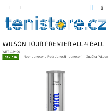
Přejít
NÁKUP
na
obsah
KOŠÍK
WILSON TOUR PREMIER ALL 4 BALL
WRT119400
Průměrné
Neohodnoceno
Podrobnosti hodnocení
Značka:
Wilson
Novinka
hodnocení
produktu
je
0,0
z
5
hvězdiček.