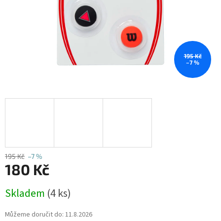
195 Kč
–7 %
195 Kč
–7 %
180 Kč
Měrná
Skladem
(4 ks)
cena:
Můžeme doručit do:
11.8.2026