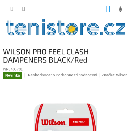
Přejít
NÁKUP
na
obsah
KOŠÍK
WILSON PRO FEEL CLASH
DAMPENERS BLACK/Red
WR8405701
Průměrné
Neohodnoceno
Podrobnosti hodnocení
Značka:
Wilson
Novinka
hodnocení
produktu
je
0,0
z
5
hvězdiček.