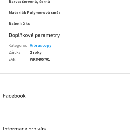
Barva: červená, černá
Materiál: Polymerová směs
Balení: 2 ks
Doplňkové parametry
Kategorie
:
Vibrastopy
Záruka
:
2 roky
EAN
:
WR8405701
Z
á
p
a
Facebook
t
í
Informace pro vás