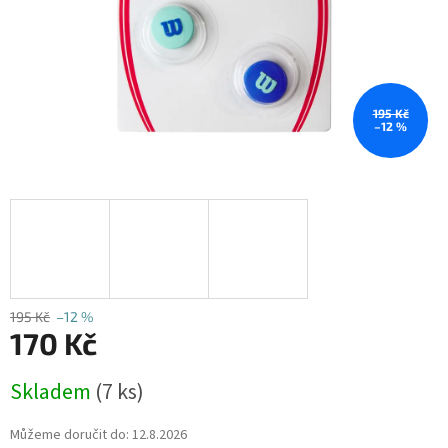
195 Kč
–12 %
195 Kč
–12 %
170 Kč
Měrná
Skladem
(7 ks)
cena:
Můžeme doručit do:
12.8.2026