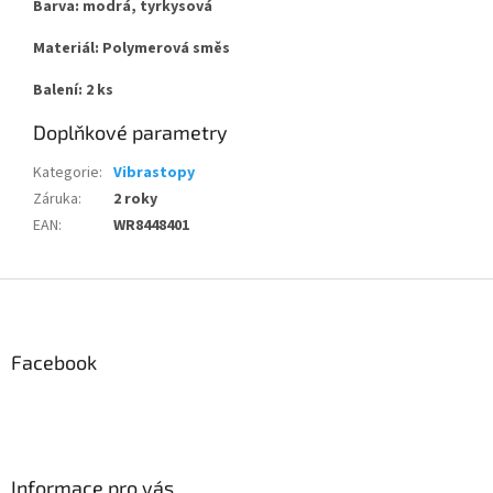
Barva: modrá, tyrkysová
Materiál: Polymerová směs
Balení: 2 ks
Doplňkové parametry
Kategorie
:
Vibrastopy
Záruka
:
2 roky
EAN
:
WR8448401
Z
á
p
a
Facebook
t
í
Informace pro vás