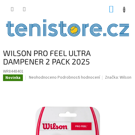
Přejít
NÁKUP
na
obsah
KOŠÍK
WILSON PRO FEEL ULTRA
DAMPENER 2 PACK 2025
WR8448401
Průměrné
Neohodnoceno
Podrobnosti hodnocení
Značka:
Wilson
Novinka
hodnocení
produktu
je
0,0
z
5
hvězdiček.