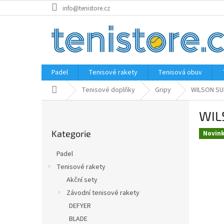
Přejít
info@tenistore.cz
na
obsah
Padel
Tenisové rakety
Tenisová obuv
Domů
Tenisové doplňky
Gripy
WILSON SU
P
WIL
o
Přeskočit
s
Kategorie
kategorie
Novin
t
r
Padel
a
Tenisové rakety
n
Akční sety
n
í
Závodní tenisové rakety
p
DEFYER
a
BLADE