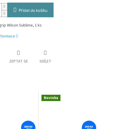
Přidat do košíku
grip Wilson Sublime, 1 ks
informace
ZEPTAT SE
SDÍLET
Novinka
305 Kč
210 Kč