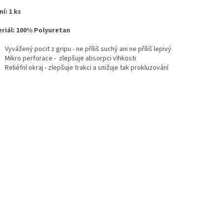
ní: 1 ks
riál: 100% Polyuretan
Vyvážený pocit z gripu - ne příliš suchý ani ne příliš lepivý
Mikro perforace - zlepšuje absorpci vlhkosti
Reliéfní okraj - zlepšuje trakci a snižuje tak prokluzování