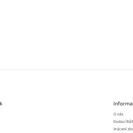
k
Informa
O nás
Dodací lhů
Vrácení zb