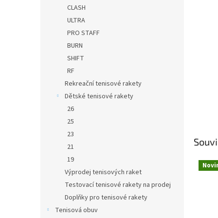
n
CLASH
e
ULTRA
l
PRO STAFF
BURN
SHIFT
RF
Rekreační tenisové rakety
Dětské tenisové rakety
26
25
23
Souvi
21
19
Novi
Výprodej tenisových raket
Testovací tenisové rakety na prodej
Doplňky pro tenisové rakety
Tenisová obuv