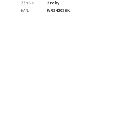
Záruka
:
2 roky
EAN
:
WRZ4202BK