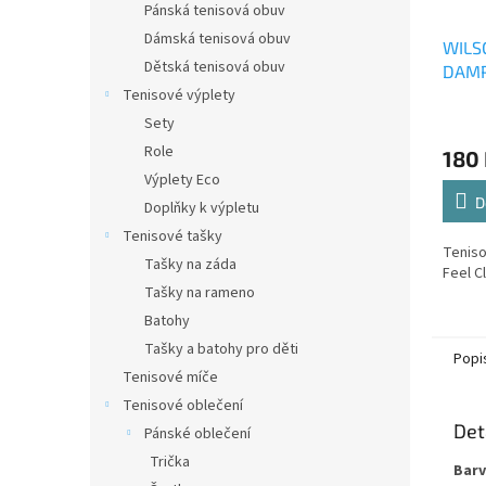
Pánská tenisová obuv
Dámská tenisová obuv
WILS
Dětská tenisová obuv
DAMP
Tenisové výplety
Sety
Role
180
Výplety Eco
D
Doplňky k výpletu
Tenisové tašky
Teniso
Tašky na záda
Feel C
Tašky na rameno
Batohy
Tašky a batohy pro děti
Popi
Tenisové míče
Tenisové oblečení
Det
Pánské oblečení
Trička
Barv