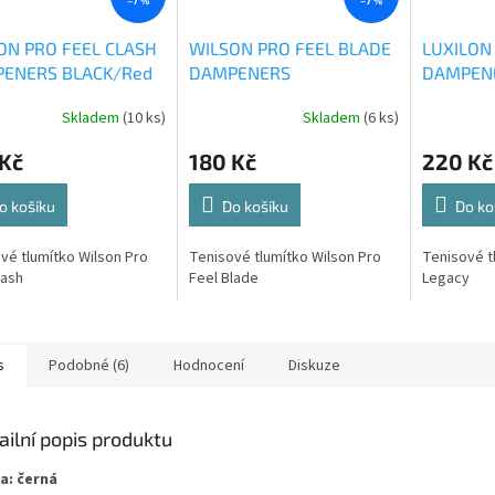
–7 %
–7 %
ON PRO FEEL CLASH
WILSON PRO FEEL BLADE
LUXILON
ENERS BLACK/Red
DAMPENERS
DAMPEN
Skladem
(10 ks)
Skladem
(6 ks)
 Kč
180 Kč
220 Kč
o košíku
Do košíku
Do ko
vé tlumítko Wilson Pro
Tenisové tlumítko Wilson Pro
Tenisové tl
lash
Feel Blade
Legacy
s
Podobné (6)
Hodnocení
Diskuze
ailní popis produktu
a: černá