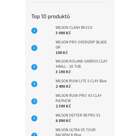
Top 10 produktů
WILSON CLASH 98 V2.0
3 090 Kč
WILSON PRO OVERGRIP BLADE
GR
190 Kč
WILSON ROLAND GARROS CLAY
4 BALL - 18 TUB
3 190 Kč
WILSON RUSH LITE 5 CLAY Blue
2 490 Kč
WILSON RUSH PRO 4.5 CLAY
Rd/Rd/W
2 390 Kč
WILSON DEFYER 98 PRO V1
6 890 Kč
WILSON ULTRA V5 TOUR
BACKPACK Blue