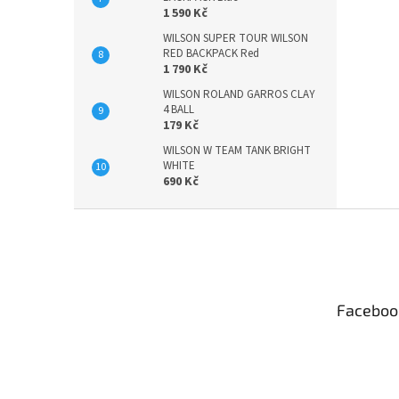
1 590 Kč
WILSON SUPER TOUR WILSON
RED BACKPACK Red
1 790 Kč
WILSON ROLAND GARROS CLAY
4 BALL
179 Kč
WILSON W TEAM TANK BRIGHT
WHITE
690 Kč
Z
á
p
a
t
Faceboo
í