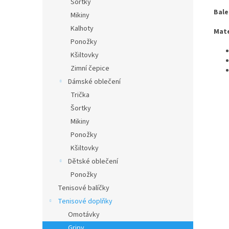
Šortky
Bale
Mikiny
Kalhoty
Mate
Ponožky
Kšiltovky
Zimní čepice
Dámské oblečení
Trička
Šortky
Mikiny
Ponožky
Kšiltovky
Dětské oblečení
Ponožky
Tenisové balíčky
Tenisové doplňky
Omotávky
Gripy