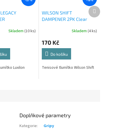
–27 %
–19 %
Další
 LEGACY
WILSON SHIFT
produkt
ER
DAMPENER 2PK Clear
Skladem
(10 ks)
Skladem
(4 ks)
170 Kč
šíku
Do košíku
umítko Luxilon
Tenisové tlumítko Wilson Shift
Doplňkové parametry
Kategorie
:
Gripy