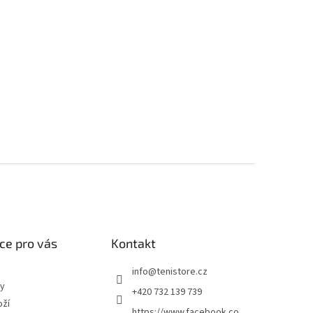
ce pro vás
Kontakt
info
@
tenistore.cz
ty
+420 732 139 739
oží
https://www.facebook.co