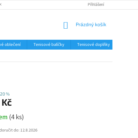
KY
REKLAMAČNÍ ŘÁD
TABULKY VELIKOSTÍ
Přihlášení
NÁKUPNÍ
Prázdný košík
KOŠÍK
vé oblečení
Tenisové balíčky
Tenisové doplňky
Výprode
20 %
 Kč
dem
(4 ks)
oručit do:
12.8.2026