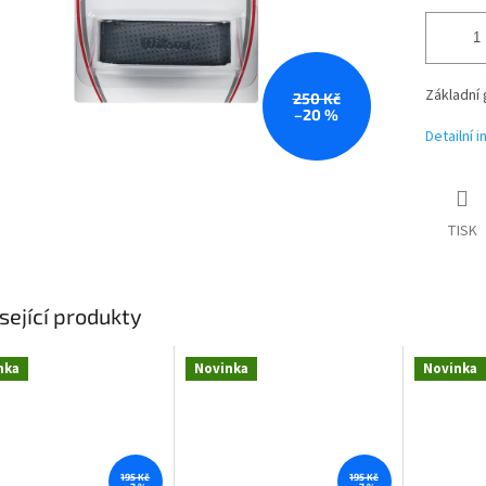
Základní 
250 Kč
–20 %
Detailní 
TISK
sející produkty
nka
Novinka
Novinka
195 Kč
195 Kč